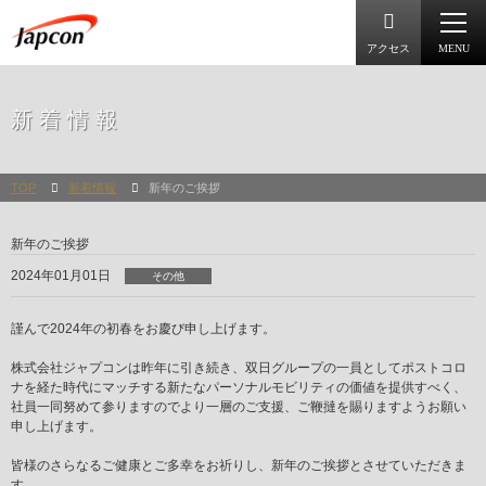
アクセス
MENU
TOP
新着情報
新年のご挨拶
新年のご挨拶
2024年01月01日
その他
謹んで2024年の初春をお慶び申し上げます。
株式会社ジャプコンは昨年に引き続き、双日グループの一員としてポストコロ
ナを経た時代にマッチする新たなパーソナルモビリティの価値を提供すべく、
社員一同努めて参りますのでより一層のご支援、ご鞭撻を賜りますようお願い
申し上げます。
皆様のさらなるご健康とご多幸をお祈りし、新年のご挨拶とさせていただきま
す。