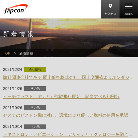
アクセス
MENU
TOP
新着情報
2021/12/24
会社情報
弊社関連会社である 岡山航空株式会社、国土交通省よりホンダジェット及びサイテーションM2の認定事業場型式追加の認可取得
2021/11/26
その他
ビーチクラフト デナリが試験飛行開始、記念すべき初飛行
2021/10/26
その他
セスナのピストン機に対し、環境により優しい燃料の使用を承認
2021/10/14
その他
テキストロン・アビエーション、デザインとテクノロジーを融合した「セスナ・サイテーションM2 Gen2」及び「セスナ・サイテー ションXLS Gen2 」を発表